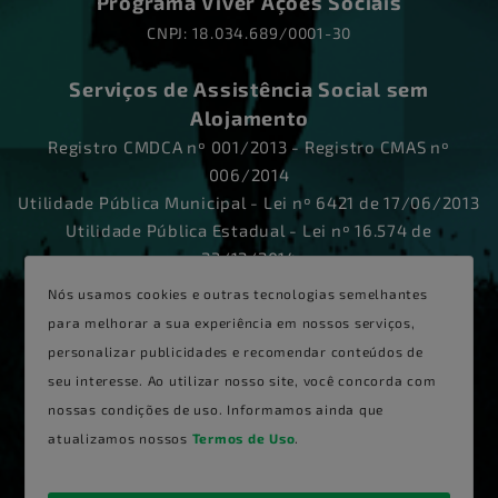
Programa Viver Ações Sociais
CNPJ: 18.034.689/0001-30
Serviços de Assistência Social sem
Alojamento
Registro CMDCA nº 001/2013 - Registro CMAS nº
006/2014
Utilidade Pública Municipal - Lei nº 6421 de 17/06/2013
Utilidade Pública Estadual - Lei nº 16.574 de
23/12/2014
Certificado de Responsabilidade Social de Santa
Nós usamos cookies e outras tecnologias semelhantes
Catarina 2016/2017/2018/2020
para melhorar a sua experiência em nossos serviços,
Certificado de Entidade Beneficente de Assistência
personalizar publicidades e recomendar conteúdos de
Social (CEBAS) nº 235874.0030645/2021
seu interesse. Ao utilizar nosso site, você concorda com
nossas condições de uso. Informamos ainda que
atualizamos nossos
Termos de Uso
.