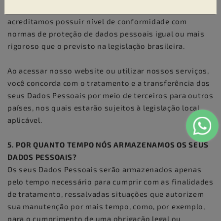
deste Aviso e são realizadas para empresas que
acreditamos possuir nível de conformidade com
normas de proteção de dados pessoais igual ou mais
rigoroso que o previsto na legislação brasileira.
Ao acessar nosso website ou utilizar nossos serviços,
você concorda com o tratamento e a transferência dos
seus Dados Pessoais por meio de terceiros para outros
países, nos quais estarão sujeitos à legislação local
aplicável.
5. POR QUANTO TEMPO NÓS ARMAZENAMOS OS SEUS
DADOS PESSOAIS?
Os seus Dados Pessoais serão armazenados apenas
pelo tempo necessário para cumprir com as finalidades
de tratamento, ressalvadas situações que autorizem
sua manutenção por mais tempo, como, por exemplo,
para o cumprimento de uma obrigação legal ou