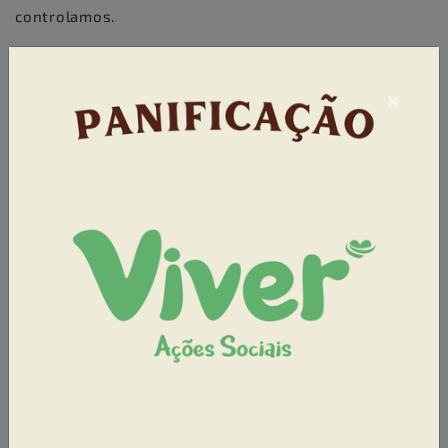
controlamos.
Além disso, advertimos que em determinadas
situações temos o dever legal ou obrigações oriundas
×
de ordem judicial de transmitir dados e informações a
autoridades policiais e governamentais e órgãos
públicos, nos termos da lei.
4. SEUS DADOS PESSOAIS SÃO TRANSFERIDOS PARA
OUTROS PAÍSES?
Nossa Empresa está sediada no Brasil, sendo regida
pela lei brasileira. Nós não realizamos diretamente
transferências internacionais dos seus Dados
Pessoais, contudo, eles podem ser transferidos para
outros países onde estão localizados alguns de
nossos parceiros e fornecedores de serviços. Essas
transferências muitas vezes são necessárias para
atender às finalidades indicadas nos itens anteriores